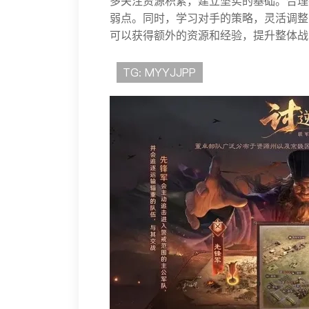
多关注资源积累，建立坚实的基础。合理
弱点。同时，学习对手的策略，灵活调整
可以获得额外的资源和经验，提升整体战