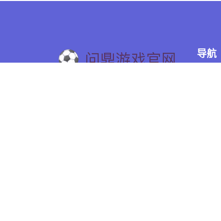
导航
解读
问
问鼎游戏官网|问鼎滚球盘 - (中国)
应用实
广东省问鼎游戏官网商贸股份有限
资讯中
公司欢迎您，一起来感受问鼎线上
开户带来的快乐！欢迎来到问鼎游
集团服
戏官网和我们一起体验问鼎滚球
找到
问
盘、问鼎备用网址最优质的在线服
务！！！