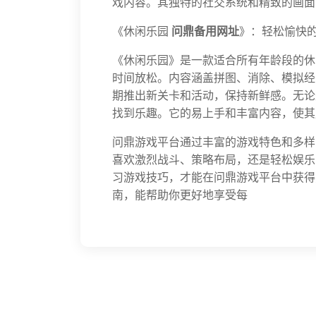
戏内容。其独特的社交系统和精致的画面
《休闲乐园
问鼎备用网址
》：轻松愉快
《休闲乐园》是一款适合所有年龄段的休
时间放松。内容涵盖拼图、消除、模拟经
期推出新关卡和活动，保持新鲜感。无论
找到乐趣。它的易上手和丰富内容，使其
问鼎游戏平台通过丰富的游戏特色和多样
喜欢激烈战斗、策略布局，还是轻松娱乐
习游戏技巧，才能在问鼎游戏平台中获得
南，能帮助你更好地享受每