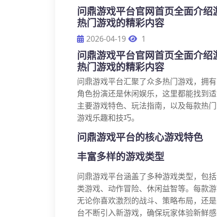
问鼎游戏平台官网首页全面介绍
热门游戏的精彩内容
2026-04-19
1
问鼎游戏平台官网首页全面介绍
热门游戏的精彩内容
问鼎游戏平台汇聚了众多热门游戏，拥有
角色扮演还是休闲娱乐，这里都能找到适
主要游戏特色、玩法指南，以及每款热门
游戏乐趣和技巧。
问鼎游戏平台的核心游戏特色
丰富多样的游戏类型
问鼎游戏平台涵盖了多种游戏类型，包括
类游戏、动作冒险、休闲益智等。每款游
无论你喜欢激烈的战斗、策略布局，还是
台不断引入新游戏，确保玩家体验新鲜感