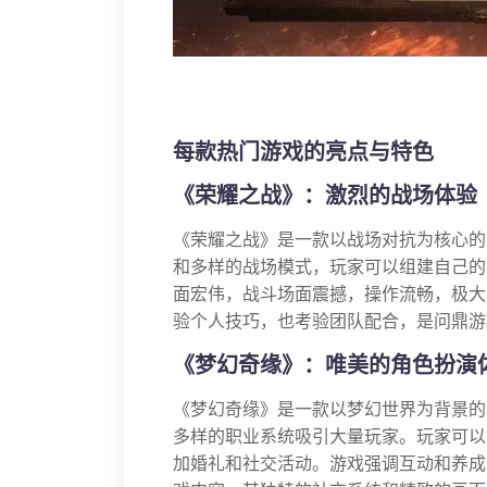
每款热门游戏的亮点与特色
《荣耀之战》：激烈的战场体验
《荣耀之战》是一款以战场对抗为核心的
和多样的战场模式，玩家可以组建自己的
面宏伟，战斗场面震撼，操作流畅，极大
验个人技巧，也考验团队配合，是问鼎游
《梦幻奇缘》：唯美的角色扮演
《梦幻奇缘》是一款以梦幻世界为背景的
多样的职业系统吸引大量玩家。玩家可以
加婚礼和社交活动。游戏强调互动和养成