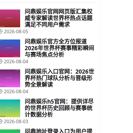
问鼎娱乐官网网页版汇集权
威专家解读世界杯热点话题
满足不同用户需求
2026-08-05
问鼎娱乐官方全方位报道
2026年世界杯赛事精彩瞬间
与赛场焦点分析
2026-08-04
问鼎娱乐入口官网：2026世
界杯热门球队分析与晋级形
势全景解读
2026-08-04
问鼎娱乐h5官网：提供详尽
的世界杯历史回顾与赛事统
计数据分析
2026-08-03
问鼎地址登录入口为用户提