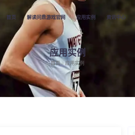
首页
解读
问鼎游戏官网
应用实例
资讯中心
应用实例
首页
应用实例