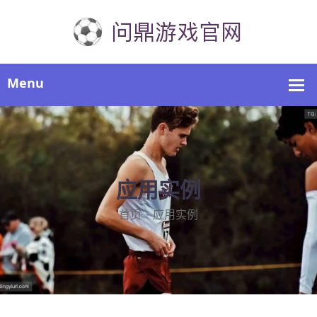
应用实例
首页
应用实例