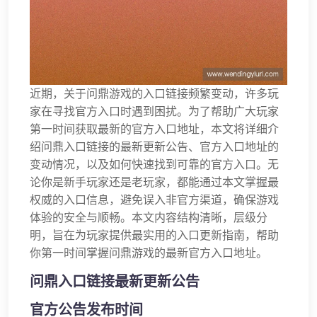
近期，关于问鼎游戏的入口链接频繁变动，许多玩
家在寻找官方入口时遇到困扰。为了帮助广大玩家
第一时间获取最新的官方入口地址，本文将详细介
绍问鼎入口链接的最新更新公告、官方入口地址的
变动情况，以及如何快速找到可靠的官方入口。无
论你是新手玩家还是老玩家，都能通过本文掌握最
权威的入口信息，避免误入非官方渠道，确保游戏
体验的安全与顺畅。本文内容结构清晰，层级分
明，旨在为玩家提供最实用的入口更新指南，帮助
你第一时间掌握问鼎游戏的最新官方入口地址。
问鼎入口链接最新更新公告
官方公告发布时间