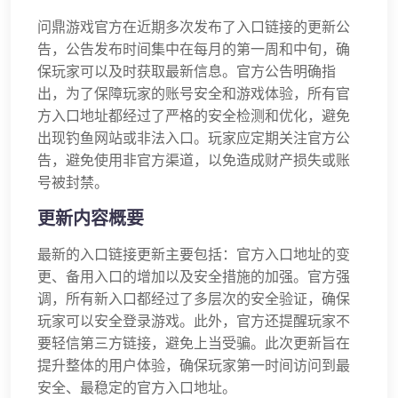
问鼎游戏官方在近期多次发布了入口链接的更新公
告，公告发布时间集中在每月的第一周和中旬，确
保玩家可以及时获取最新信息。官方公告明确指
出，为了保障玩家的账号安全和游戏体验，所有官
方入口地址都经过了严格的安全检测和优化，避免
出现钓鱼网站或非法入口。玩家应定期关注官方公
告，避免使用非官方渠道，以免造成财产损失或账
号被封禁。
更新内容概要
最新的入口链接更新主要包括：官方入口地址的变
更、备用入口的增加以及安全措施的加强。官方强
调，所有新入口都经过了多层次的安全验证，确保
玩家可以安全登录游戏。此外，官方还提醒玩家不
要轻信第三方链接，避免上当受骗。此次更新旨在
提升整体的用户体验，确保玩家第一时间访问到最
安全、最稳定的官方入口地址。