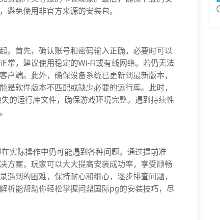
，避免使用非官方来源的安装包。
起。首先，确认账号和密码输入正确，必要时可以
常，建议使用稳定的Wi-Fi或有线网络。若仍无法
客户端。此外，确保设备系统已更新到最新版本，
能是软件版本不匹配或缺少必要的运行库。此时，
缺失的运行库文件，确保游戏环境完整。遇到持续性
。
但在实际操作中仍可能遇到各种问题。通过提前准
决方案，玩家可以大大提高安装成功率，享受顺畅
录遇到的困难，保持耐心和细心，逐步排查问题，
解析能帮助你轻松掌握问鼎国际pg的安装技巧，尽