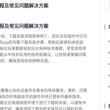
流程及常见问题解决方案
流程及常见问题解决方案
游戏，下载安装流程简单明了，但在实际操作中仍可
际pg的完整下载安装步骤，帮助玩家顺利体验游
每位玩家都能轻松应对各种技术难题，享受游戏带
能从中找到实用的指导和建议，让你快速掌握问鼎
困扰，确保游戏体验顺畅无阻。
需要确认你的设备符合基本的系统要求。通常，问鼎
系统，确保你的电脑或手机操作系统已更新到最新版本。
建议在高速网络环境下进行下载和安装，以避免中
储空间，确保游戏下载包和安装包可以顺利存放。