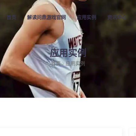
首页
解读
问鼎游戏官网
应用实例
资讯中心
应用实例
首页
应用实例