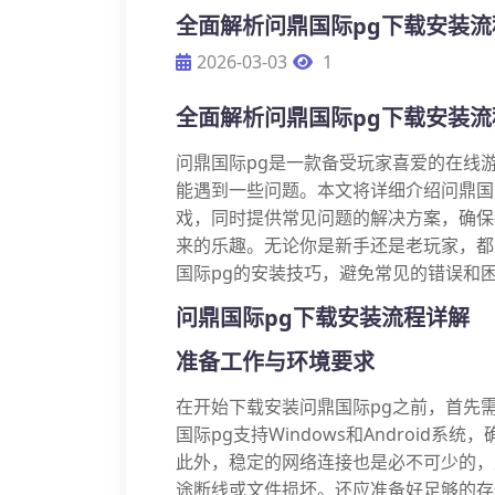
全面解析问鼎国际pg下载安装
2026-03-03
1
全面解析问鼎国际pg下载安装
问鼎国际pg是一款备受玩家喜爱的在线
能遇到一些问题。本文将详细介绍问鼎国
戏，同时提供常见问题的解决方案，确保
来的乐趣。无论你是新手还是老玩家，都
国际pg的安装技巧，避免常见的错误和
问鼎国际pg下载安装流程详解
准备工作与环境要求
在开始下载安装问鼎国际pg之前，首先
国际pg支持Windows和Android
此外，稳定的网络连接也是必不可少的，
途断线或文件损坏。还应准备好足够的存