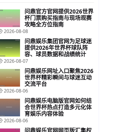
问鼎官方官网提供2026世界
杯门票购买指南与现场观赛
攻略全方位指南
2026-08-08
问鼎娱乐集团官网为足球迷
提供2026年世界杯球队阵
容、球员数据和战绩统计
2026-08-07
问鼎娱乐网址入口聚焦2026
世界杯精彩瞬间与球迷互动
交流平台
2026-08-06
问鼎娱乐电脑版官网如何结
合世界杯热点打造多元化体
育娱乐内容体验
2026-08-06
问鼎娱乐官网网页版汇集权