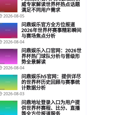
威专家解读世界杯热点话题
满足不同用户需求
2026-08-05
问鼎娱乐官方全方位报道
2026年世界杯赛事精彩瞬间
与赛场焦点分析
2026-08-04
问鼎娱乐入口官网：2026世
界杯热门球队分析与晋级形
势全景解读
2026-08-04
问鼎娱乐h5官网：提供详尽
的世界杯历史回顾与赛事统
计数据分析
2026-08-03
问鼎地址登录入口为用户提
供世界杯赛程、比分、直播
等全方位报道服务