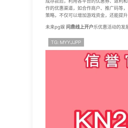
成存款后，利用各平台的优惠券、返利和
作的优惠渠道，如合作商户、推广码等，
策略，不仅可以增加游戏资金，还能提升
未来pg娱
问鼎线上开户
乐优惠活动的发