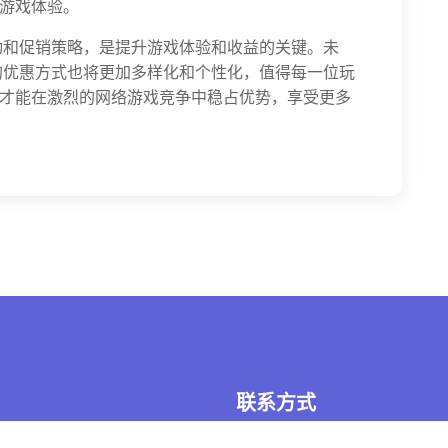
游戏体验。
动和促销策略，是提升游戏体验和收益的关键。未
的优惠方式也将更加多样化和个性化，值得每一位玩
才能在激烈的网络游戏竞争中稳占优势，享受更多
联系方式