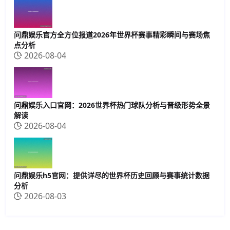
问鼎娱乐官方全方位报道2026年世界杯赛事精彩瞬间与赛场焦
点分析
2026-08-04
问鼎娱乐入口官网：2026世界杯热门球队分析与晋级形势全景
解读
2026-08-04
问鼎娱乐h5官网：提供详尽的世界杯历史回顾与赛事统计数据
分析
2026-08-03