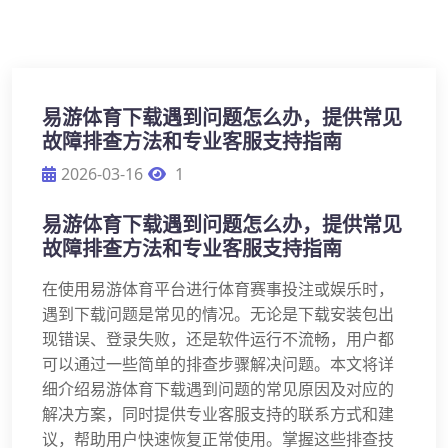
易游体育下载遇到问题怎么办，提供常见
故障排查方法和专业客服支持指南
2026-03-16
1
易游体育下载遇到问题怎么办，提供常见
故障排查方法和专业客服支持指南
在使用易游体育平台进行体育赛事投注或娱乐时，
遇到下载问题是常见的情况。无论是下载安装包出
现错误、登录失败，还是软件运行不流畅，用户都
可以通过一些简单的排查步骤解决问题。本文将详
细介绍易游体育下载遇到问题的常见原因及对应的
解决方案，同时提供专业客服支持的联系方式和建
议，帮助用户快速恢复正常使用。掌握这些排查技