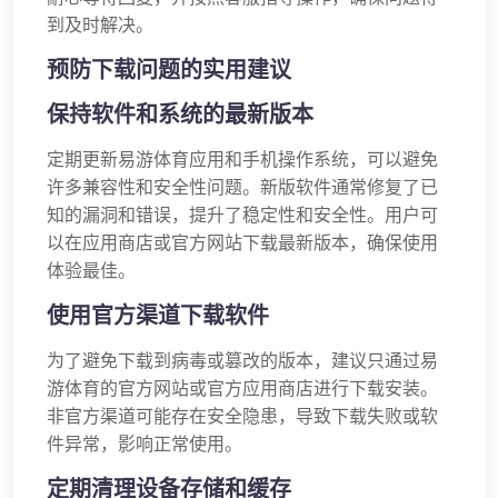
到及时解决。
预防下载问题的实用建议
保持软件和系统的最新版本
定期更新易游体育应用和手机操作系统，可以避免
许多兼容性和安全性问题。新版软件通常修复了已
知的漏洞和错误，提升了稳定性和安全性。用户可
以在应用商店或官方网站下载最新版本，确保使用
体验最佳。
使用官方渠道下载软件
为了避免下载到病毒或篡改的版本，建议只通过易
游体育的官方网站或官方应用商店进行下载安装。
非官方渠道可能存在安全隐患，导致下载失败或软
件异常，影响正常使用。
定期清理设备存储和缓存