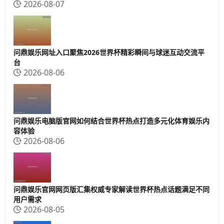
2026-08-07
问鼎娱乐网址入口聚焦2026世界杯精彩瞬间与球迷互动交流平
台
2026-08-06
问鼎娱乐电脑版官网如何结合世界杯热点打造多元化体育娱乐内
容体验
2026-08-06
问鼎娱乐官网网页版汇集权威专家解读世界杯热点话题满足不同
用户需求
2026-08-05