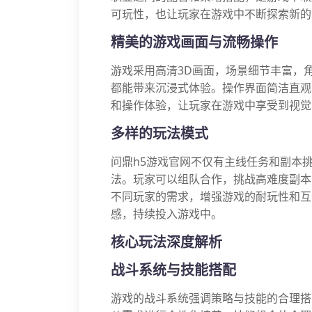
可玩性，也让玩家在游戏中不断探索新的
精美的游戏画面与流畅操作
游戏采用高清3D画面，场景细节丰富，
都能带来沉浸式体验。操作界面简洁直观
和操作体验，让玩家在游戏中享受到视觉
多样的玩法模式
问鼎h5游戏官网不仅有主线任务和副本挑
法。玩家可以组队合作，挑战高难度副本
不同玩家的需求，增强游戏的耐玩性和互
感，持续投入游戏中。
核心玩法深度解析
战斗系统与技能搭配
游戏的战斗系统强调策略与技能的合理搭