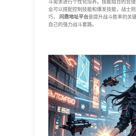
斗需求进行个性化培养。技能组合的合理
业可以搭配控制技能和爆发技能，战士则
巧，
问鼎地址平台
是提升战斗胜率的关
自己的强力战斗套路。