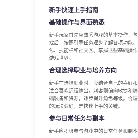
新手快速上手指南
基础操作与界面熟悉
新手玩家首先应熟悉游戏的基本操作，包
戏后，按照引导任务逐步了解各项功能。
包、技能栏和社交区。掌握这些基础操作
游戏世界。
合理选择职业与培养方向
新手在选择职业时，应结合自己的喜好和
适合喜欢远程输出，刺客则偏向敏捷和爆
础装备和资源，逐步提升角色等级。合理
的玩法偏好，是快速上手的关键。
参与日常任务与副本
新手应积极参与游戏中的日常任务和副本