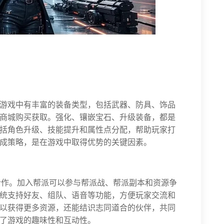
游戏中有丰富的装备类型，包括武器、防具、饰品
商城购买获取。强化、镶嵌宝石、升级装备，都是
括角色升级、技能提升和属性点分配，帮助玩家打
成策略，是在游戏中取得优势的关键因素。
合作。加入帮派可以参与帮派战、帮派副本和资源争
统支持好友、组队、语音等功能，方便玩家交流和
以获得更多资源，还能结识志同道合的伙伴，共同
了游戏的趣味性和互动性。