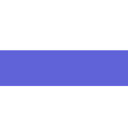
厦A座
icloud.com