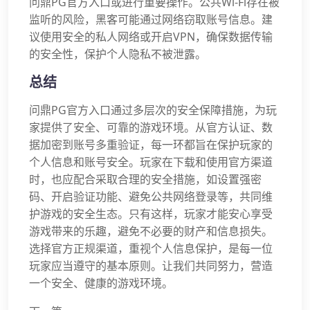
问鼎PG官方入口或进行重要操作。公共Wi-Fi存在被
监听的风险，黑客可能通过网络窃取账号信息。建
议使用安全的私人网络或开启VPN，确保数据传输
的安全性，保护个人隐私不被泄露。
总结
问鼎PG官方入口通过多层次的安全保障措施，为玩
家提供了安全、可靠的游戏环境。从官方认证、数
据加密到账号多重验证，每一环都旨在保护玩家的
个人信息和账号安全。玩家在下载和使用官方渠道
时，也应配合采取合理的安全措施，如设置强密
码、开启验证功能、避免公共网络登录等，共同维
护游戏的安全生态。只有这样，玩家才能安心享受
游戏带来的乐趣，避免不必要的财产和信息损失。
选择官方正规渠道，重视个人信息保护，是每一位
玩家应当遵守的基本原则。让我们共同努力，营造
一个安全、健康的游戏环境。