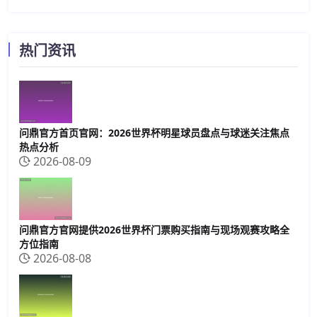
热门资讯
问鼎官方首页官网：2026世界杯明星球员盘点与球迷关注焦点
热点分析
2026-08-09
问鼎官方官网提供2026世界杯门票购买指南与现场观赛攻略全
方位指南
2026-08-08