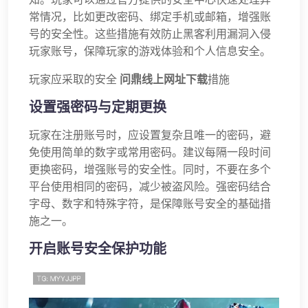
常情况，比如更改密码、绑定手机或邮箱，增强账
号的安全性。这些措施有效防止黑客利用漏洞入侵
玩家账号，保障玩家的游戏体验和个人信息安全。
玩家应采取的安全
问鼎线上网址下载
措施
设置强密码与定期更换
玩家在注册账号时，应设置复杂且唯一的密码，避
免使用简单的数字或常用密码。建议每隔一段时间
更换密码，增强账号的安全性。同时，不要在多个
平台使用相同的密码，减少被盗风险。强密码结合
字母、数字和特殊字符，是保障账号安全的基础措
施之一。
开启账号安全保护功能