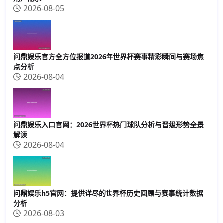
2026-08-05
问鼎娱乐官方全方位报道2026年世界杯赛事精彩瞬间与赛场焦
点分析
2026-08-04
问鼎娱乐入口官网：2026世界杯热门球队分析与晋级形势全景
解读
2026-08-04
问鼎娱乐h5官网：提供详尽的世界杯历史回顾与赛事统计数据
分析
2026-08-03