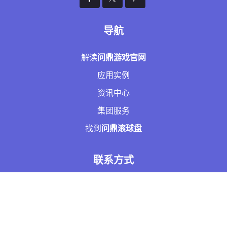
导航
解读
问鼎游戏官网
应用实例
资讯中心
集团服务
找到
问鼎滚球盘
联系方式
亳州县绿水大道892号大厦A座