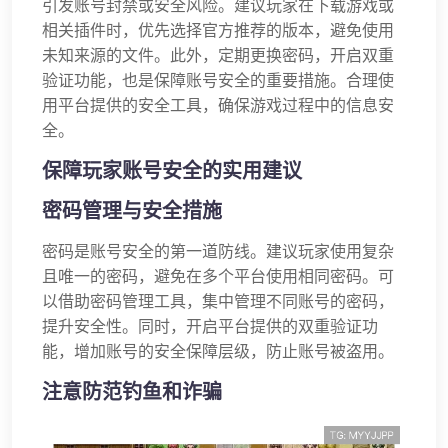
引发账号封禁或安全风险。建议玩家在下载游戏或
相关插件时，优先选择官方推荐的版本，避免使用
未知来源的文件。此外，定期更换密码，开启双重
验证功能，也是保障账号安全的重要措施。合理使
用平台提供的安全工具，确保游戏过程中的信息安
全。
保障玩家账号安全的实用建议
密码管理与安全措施
密码是账号安全的第一道防线。建议玩家使用复杂
且唯一的密码，避免在多个平台使用相同密码。可
以借助密码管理工具，集中管理不同账号的密码，
提升安全性。同时，开启平台提供的双重验证功
能，增加账号的安全保障层级，防止账号被盗用。
注意防范钓鱼和诈骗