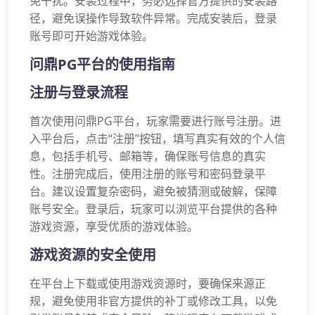
免干扰。安装过程中，务必选择官方提供的安装路
径，避免误操作导致软件异常。完成安装后，登录
账号即可开始游戏体验。
问鼎PG平台的使用指南
注册与登录流程
首次使用问鼎PG平台，玩家需要进行账号注册。进
入平台后，点击“注册”按钮，填写真实有效的个人信
息，包括手机号、邮箱等，确保账号信息的真实
性。注册完成后，使用注册的账号和密码登录平
台。建议设置复杂密码，避免被猜测或破解，保障
账号安全。登录后，玩家可以浏览平台提供的各种
游戏资源，享受优质的游戏体验。
游戏资源的安全使用
在平台上下载或使用游戏资源时，要确保来源正
规，避免使用非官方提供的补丁或修改工具，以免