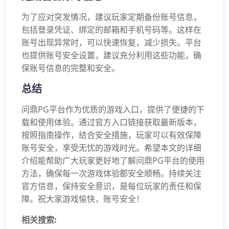
为了应对突发情况，建议玩家定期备份账号信息，
包括登录凭证、绑定的邮箱和手机号码等。这样在
账号出现异常时，可以快速恢复，减少损失。平台
也提供账号安全设置，建议充分利用这些功能，确
保账号信息的完整和安全。
总结
问鼎PG平台作为优质的游戏入口，提供了便捷的下
载和使用体验。通过官方入口链接获取最新版本，
按照指南操作，结合安全措施，玩家可以有效保障
账号安全，享受无忧的游戏时光。希望本文的详细
介绍能帮助广大玩家更好地了解问鼎PG平台的使用
方法，确保每一次游戏体验都安全顺畅。持续关注
官方信息，保持安全意识，是每位玩家的责任和保
障。祝大家游戏愉快，账号安全！
相关搜索: