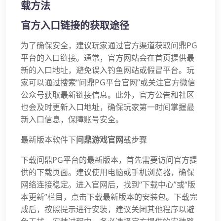
载方法
官方入口链接的获取途径
为了确保安全，建议玩家通过官方渠道获取问鼎PG
平台的入口链接。通常，官方网站会在首页提供最
新的入口地址，避免误入钓鱼网站或假冒平台。玩
家可以通过搜索“问鼎PG平台官网”或关注官方微信
公众号获取最新链接信息。此外，官方公告和社区
也会及时更新入口地址，确保玩家第一时间掌握最
新入口信息，保障账号安全。
最新版本软件下
问鼎游戏官网
载步骤
下载问鼎PG平台的最新版本，首先需要访问官方提
供的下载页面。建议使用电脑或手机浏览器，确保
网络连接稳定。进入官网后，找到“下载中心”或“版
本更新”栏目，点击下载最新版本的安装包。下载完
成后，按照提示进行安装，建议关闭其他程序以避