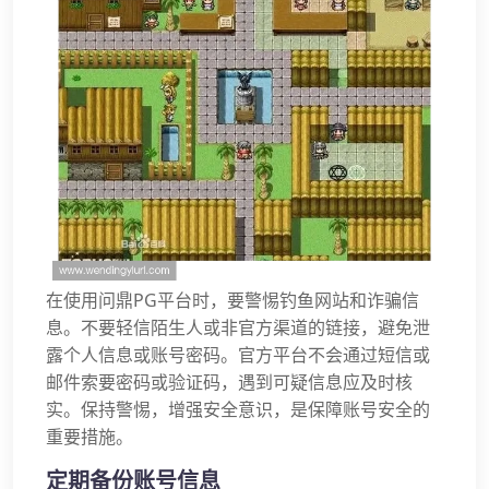
在使用问鼎PG平台时，要警惕钓鱼网站和诈骗信
息。不要轻信陌生人或非官方渠道的链接，避免泄
露个人信息或账号密码。官方平台不会通过短信或
邮件索要密码或验证码，遇到可疑信息应及时核
实。保持警惕，增强安全意识，是保障账号安全的
重要措施。
定期备份账号信息