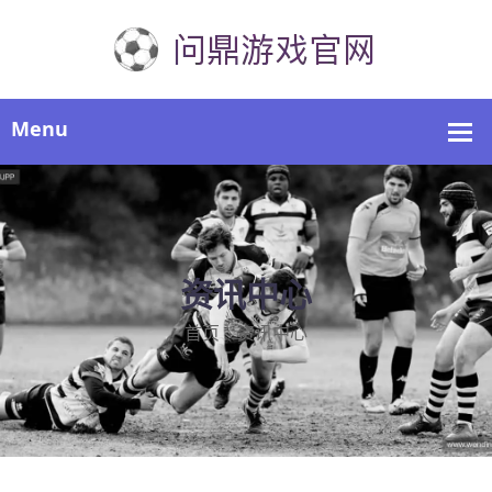
资讯中心
首页
资讯中心