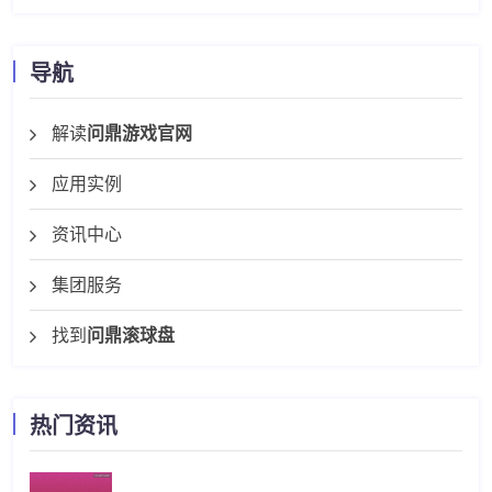
导航
解读
问鼎游戏官网
应用实例
资讯中心
集团服务
找到
问鼎滚球盘
热门资讯