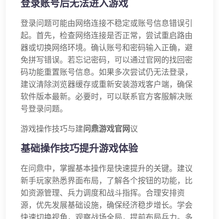
登录账号后无法进入游戏
登录问题可能由网络连接不稳定或账号信息错误引
起。首先，检查网络连接是否正常，尝试重启路由
器或切换网络环境。确认账号和密码输入正确，避
免拼写错误。若忘记密码，可以通过官网的找回密
码功能重置账号信息。如果多次尝试仍无法登录，
建议清除浏览器缓存或重新安装游戏客户端，确保
软件版本最新。必要时，可以联系官方客服解决账
号登录问题。
游戏操作技巧与建
问鼎游戏官网
议
基础操作技巧提升游戏体验
在问鼎中，掌握基本操作是快速提升的关键。建议
新手玩家熟悉界面布局，了解各个按钮的功能，比
如资源管理、兵力调度和战斗指挥。合理安排资
源，优先发展基础设施，确保经济稳步增长。学会
快速切换视角，观察战场全局，提前布局兵力。多