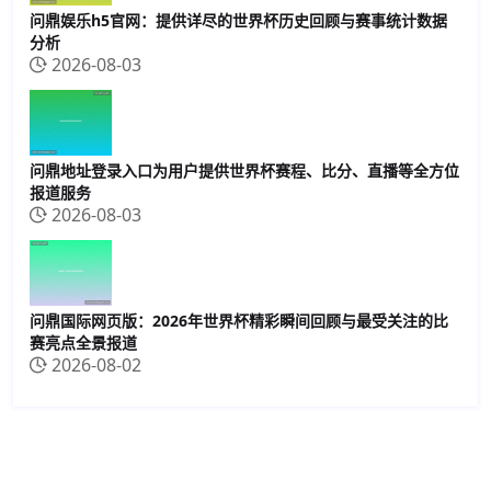
问鼎娱乐h5官网：提供详尽的世界杯历史回顾与赛事统计数据
分析
2026-08-03
问鼎地址登录入口为用户提供世界杯赛程、比分、直播等全方位
报道服务
2026-08-03
问鼎国际网页版：2026年世界杯精彩瞬间回顾与最受关注的比
赛亮点全景报道
2026-08-02