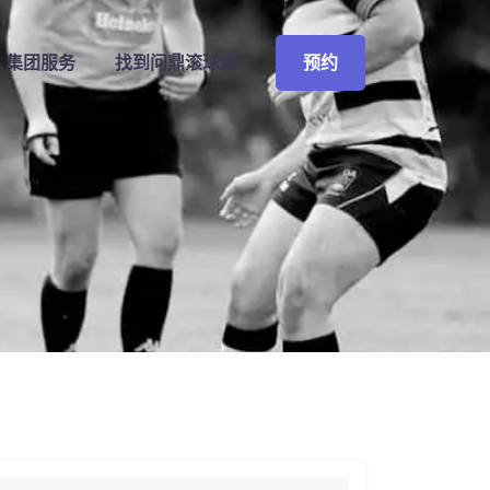
预约
集团服务
找到
问鼎滚球盘