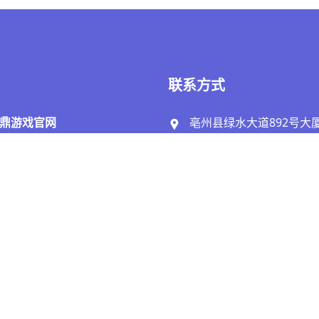
联系方式
鼎游戏官网
亳州县绿水大道892号大
例
18398204246
心
k8f88comvicepresidential@
务
上班时间: 上午9:00 - 下午1
鼎滚球盘