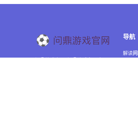
导航
解读
问
问鼎游戏官网|问鼎滚球盘 - (中国)
应用实
广东省问鼎游戏官网商贸股份有限
资讯中
公司欢迎您，一起来感受问鼎线上
开户带来的快乐！欢迎来到问鼎游
集团服
戏官网和我们一起体验问鼎滚球
找到
问
盘、问鼎备用网址最优质的在线服
务！！！