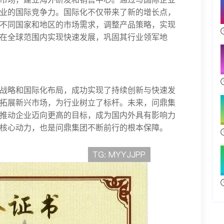
业的国际竞争力。国际化不仅带来了新的增长点，
不同国家和地区的市场需求，调整产品策略，实现
在全球范围内实现快速发展，巩固其行业领军地
战略和国际化布局，成功实现了持续创新与快速发
拓展新兴市场，为行业树立了标杆。未来，问鼎集
推动企业迈向更高的目标，成为国内外具有影响力
核心动力，也是问鼎集团不断前行的根本保障。