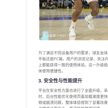
为了满足不同设备用户的需求，球友会体
平板还是PC端，用户的浏览记录、关注
上都能获得一致的使用体验。这一升级极
体使用便捷性。
3. 安全性与性能提升
平台在安全性方面也进行了全面升级，采
时，后台性能优化使得页面加载速度更快
顿或崩溃问题，整体体验得到了显著改善