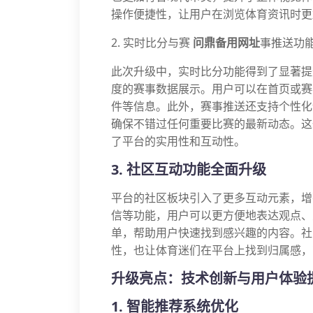
操作便捷性，让用户在浏览体育资讯时更
2. 实时比分与赛
问鼎备用网址
事推送功
此次升级中，实时比分功能得到了显著提
度的赛事数据展示。用户可以在首页或赛
件等信息。此外，赛事推送还支持个性化
确保不错过任何重要比赛的最新动态。这
了平台的实用性和互动性。
3. 社区互动功能全面升级
平台的社区板块引入了更多互动元素，增
信等功能，用户可以更方便地表达观点、
单，帮助用户快速找到感兴趣的内容。社
性，也让体育迷们在平台上找到归属感，
升级亮点：技术创新与用户体验
1. 智能推荐系统优化