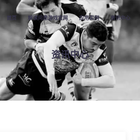
首页
解读
问鼎游戏官网
应用实例
资讯中心
资讯中心
首页
资讯中心