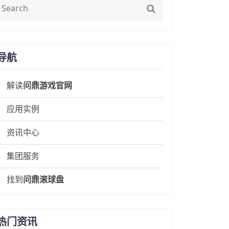
导航
解读
问鼎游戏官网
应用实例
资讯中心
集团服务
找到
问鼎滚球盘
热门资讯