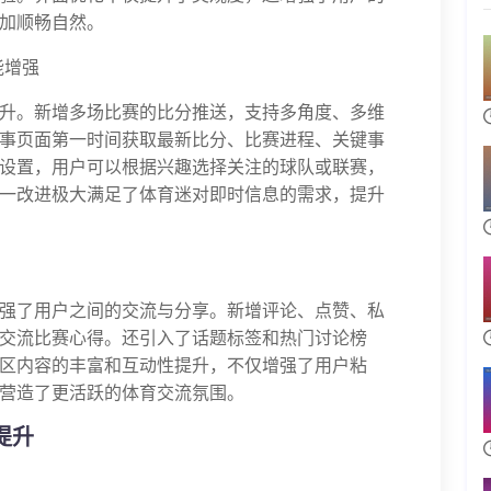
加顺畅自然。
能增强
升。新增多场比赛的比分推送，支持多角度、多维
事页面第一时间获取最新比分、比赛进程、关键事
设置，用户可以根据兴趣选择关注的球队或联赛，
一改进极大满足了体育迷对即时信息的需求，提升
强了用户之间的交流与分享。新增评论、点赞、私
交流比赛心得。还引入了话题标签和热门讨论榜
区内容的丰富和互动性提升，不仅增强了用户粘
营造了更活跃的体育交流氛围。
提升