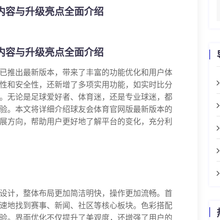
内容与升级亮点全面介绍
内容与升级亮点全面介绍
已推出最新版本，带来了丰富的功能优化和用户体
性和安全性，还新增了多项实用功能，如实时比分
。无论是足球爱好者、体育迷，还是专业球迷，都
验。本文将详细介绍球友会体育官网版最新版本的
展方向，帮助用户更好地了解平台的变化，充分利
设计，整体布局更加简洁明快，操作更加流畅。首
速地找到赛事、新闻、社区等核心板块。色彩搭配
验。界面优化不仅提升了美观度，还增强了用户的