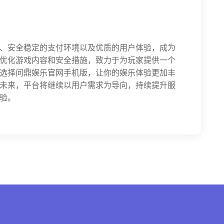
、安全稳定的支付环境以及优质的用户体验，成为
优化游戏内容和安全措施，致力于为玩家提供一个
选择问鼎娱乐官网手机版，让你的娱乐体验更加丰
未来，平台将继续以用户需求为导向，持续提升服
验。