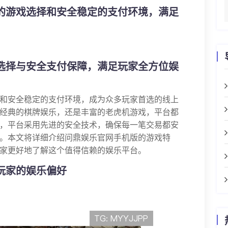
的游戏选择和安全稳定的支付环境，满足
选择与安全支付保障，满足玩家全方位娱
和安全稳定的支付环境，成为众多玩家首选的线上
经典的棋牌娱乐，还是丰富的老虎机游戏，平台都
，平台采用先进的安全技术，确保每一笔交易都安
。本文将详细介绍问鼎娱乐官网手机版的游戏特
家更好地了解这个值得信赖的娱乐平台。
玩家的娱乐偏好