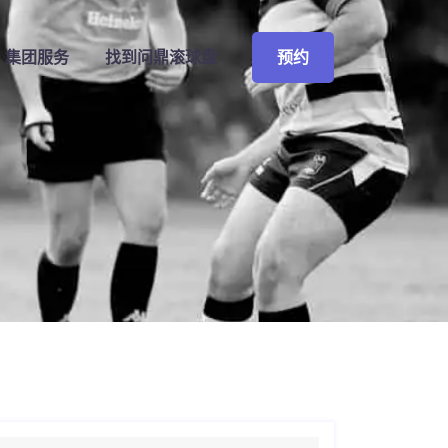
预约
集团服务
找到
问鼎滚球盘