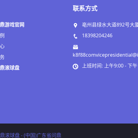
联系方式
鼎游戏官网
亳州县绿水大道892号大
例
18398204246
心
k8f88comvicepresidential@
务
上班时间: 上午9:00 - 下午1
鼎滚球盘
滚球盘 - (中国)广东省问鼎