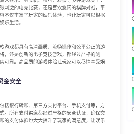
真人娱乐、老虎机、棋牌、彩票等多种游戏类型，
张刺激的电竞比赛，还是喜欢悠闲的棋牌对战，平
容不仅丰富了玩家的娱乐体验，也让玩家可以根据
娱乐生活。
款游戏都具有高清画质、流畅操作和公平公正的游
将，还是创新的电子竞技游戏，都经过严格的测
实可靠。高品质的游戏体验让玩家可以尽情享受娱
资金安全
包括银行转账、第三方支付平台、手机支付等，方
式。所有支付渠道都经过严格的安全认证，确保交
账的支付体验也大大提升了玩家的满意度，让娱乐