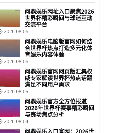
问鼎娱乐网址入口聚焦2026
世界杯精彩瞬间与球迷互动
交流平台
2026-08-06
问鼎娱乐电脑版官网如何结
合世界杯热点打造多元化体
育娱乐内容体验
2026-08-06
问鼎娱乐官网网页版汇集权
威专家解读世界杯热点话题
满足不同用户需求
2026-08-05
问鼎娱乐官方全方位报道
2026年世界杯赛事精彩瞬间
与赛场焦点分析
2026-08-04
问鼎娱乐入口官网：2026世