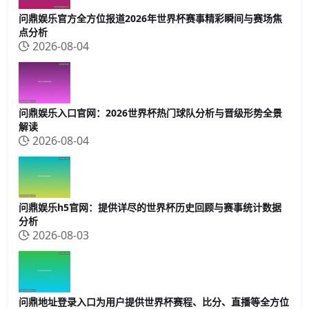
问鼎娱乐官方全方位报道2026年世界杯赛事精彩瞬间与赛场焦
点分析
2026-08-04
问鼎娱乐入口官网：2026世界杯热门球队分析与晋级形势全景
解读
2026-08-04
问鼎娱乐h5官网：提供详尽的世界杯历史回顾与赛事统计数据
分析
2026-08-03
问鼎地址登录入口为用户提供世界杯赛程、比分、直播等全方位