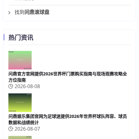
找到
问鼎滚球盘
热门资讯
问鼎官方官网提供2026世界杯门票购买指南与现场观赛攻略全
方位指南
2026-08-08
问鼎娱乐集团官网为足球迷提供2026年世界杯球队阵容、球员
数据和战绩统计
2026-08-07