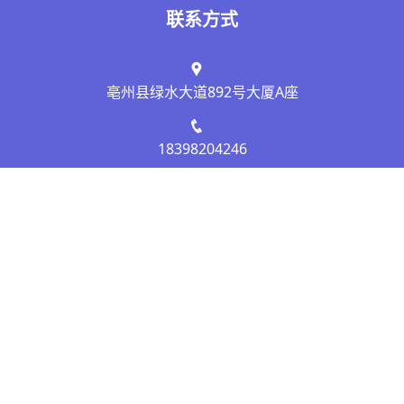
联系方式
亳州县绿水大道892号大厦A座
18398204246
k8f88comvicepresidential@icloud.com
上班时间: 上午9:00 - 下午18:00
Copyright © 2026 - 版权所有
问鼎游戏官网|问鼎滚球盘 - (中