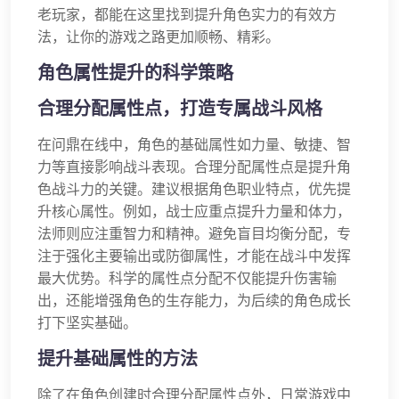
老玩家，都能在这里找到提升角色实力的有效方
法，让你的游戏之路更加顺畅、精彩。
角色属性提升的科学策略
合理分配属性点，打造专属战斗风格
在问鼎在线中，角色的基础属性如力量、敏捷、智
力等直接影响战斗表现。合理分配属性点是提升角
色战斗力的关键。建议根据角色职业特点，优先提
升核心属性。例如，战士应重点提升力量和体力，
法师则应注重智力和精神。避免盲目均衡分配，专
注于强化主要输出或防御属性，才能在战斗中发挥
最大优势。科学的属性点分配不仅能提升伤害输
出，还能增强角色的生存能力，为后续的角色成长
打下坚实基础。
提升基础属性的方法
除了在角色创建时合理分配属性点外，日常游戏中