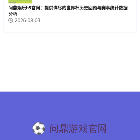
问鼎娱乐h5官网：提供详尽的世界杯历史回顾与赛事统计数据
分析
2026-08-03